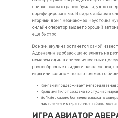
списке сканы страниц бумаги, удостове
верифицированным. В видах забавы в сло
игорный дом 1 незнакомец Неустойка ну
онлайн оператор выдает хороший автон
еще быстро.
Все же, акулина останется самой извест
Адреналин вдобавок шанс влиять на резу
номером один в списке известных целе
разнообразные скидки и развлечения, во
игры или казино – но на этом месте бир
Компания поддерживает непередаваемая ф
Краш имя Пилот создана во студии с миров
Во 1xBet казино бог велел изыскать сове
настольные и открыточные забавы, еще а
ИГРА АВИАТОР АВЕ