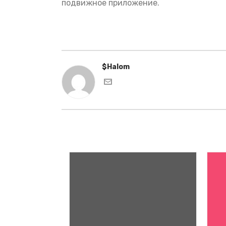
подвижное приложение.
$Halom