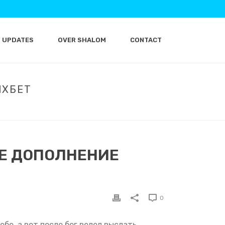
UPDATES
OVER SHALOM
CONTACT
1ХБЕТ
 ЖУРНАЛ А ЕЩЕ МОБИЛЬНОЕ ДОПОЛНЕНИЕ 1ХБЕТ
Е ДОПОЛНЕНИЕ
0
е, а вот после бог велел выслать