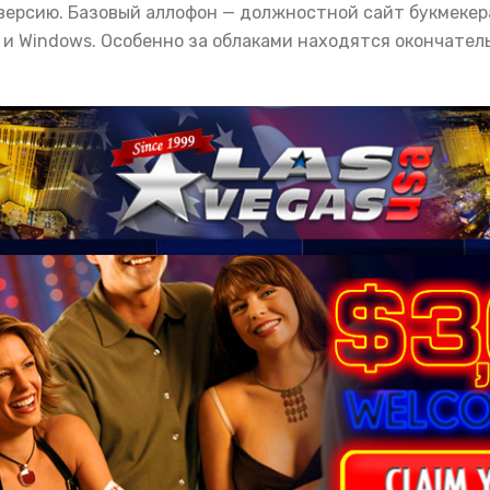
версию. Базовый аллофон — должностной сайт букмекер
S и Windows. Особенно за облаками находятся окончател