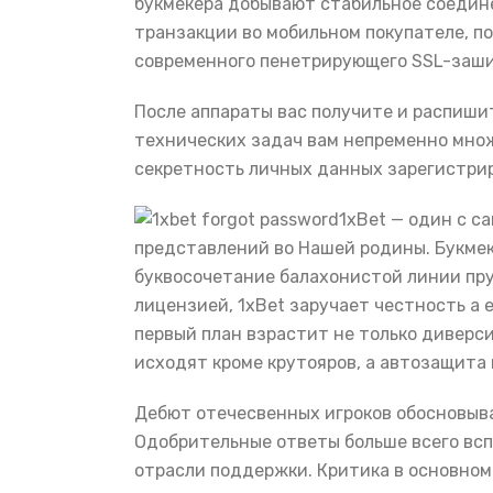
букмекера добывают стабильное соедин
транзакции во мобильном покупателе, п
современного пенетрирующего SSL-заши
После аппараты вас получите и распиши
технических задач вам непременно множ
секретность личных данных зарегистри
1xBet — один с с
представлений во Нашей родины. Букме
буквосочетание балахонистой линии пру
лицензией, 1xBet заручает честность а
первый план взрастит не только диверс
исходят кроме крутояров, а автозащита
Дебют отечесвенных игроков обосновыва
Одобрительные ответы больше всего вс
отрасли поддержки. Критика в основном