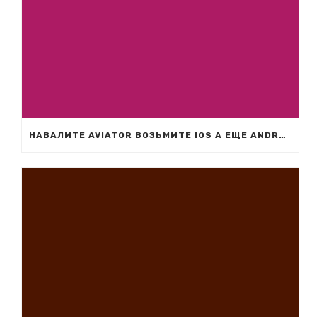
НАВАЛИТЕ AVIATOR ВОЗЬМИТЕ IOS А ЕЩЕ ANDROID