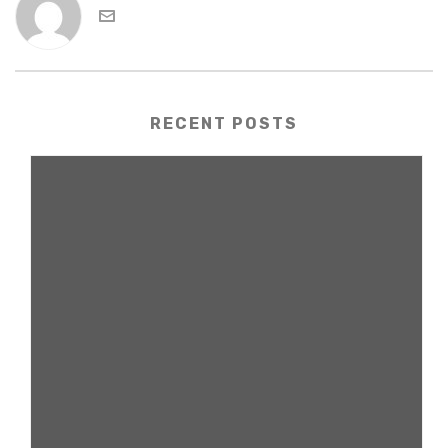
RECENT POSTS