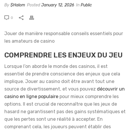
By
$Halom
Posted
January 12, 2026
In
Public
0
Jouer de manière responsable conseils essentiels pour
les amateurs de casino
COMPRENDRE LES ENJEUX DU JEU
Lorsque l’on aborde le monde des casinos, il est
essentiel de prendre conscience des enjeux que cela
implique. Jouer au casino doit être avant tout une
source de divertissement, et vous pouvez
découvrir un
casino en ligne populaire
pour mieux comprendre les
options. Il est crucial de reconnaître que les jeux de
hasard ne garantissent pas des gains systématiques et
que les pertes sont une réalité à accepter. En
comprenant cela, les joueurs peuvent établir des