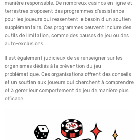
manière responsable. De nombreux casinos en ligne et
terrestres proposent des programmes d’assistance
pour les joueurs qui ressentent le besoin d’un soutien
supplémentaire. Ces programmes peuvent inclure des
outils de limitation, comme des pauses de jeu ou des
auto-exclusions.
Il est également judicieux de se renseigner sur les
organismes dédiés à la prévention du jeu
problématique. Ces organisations offrent des conseils
et un soutien aux joueurs qui cherchent à comprendre
et à gérer leur comportement de jeu de manière plus
efficace.