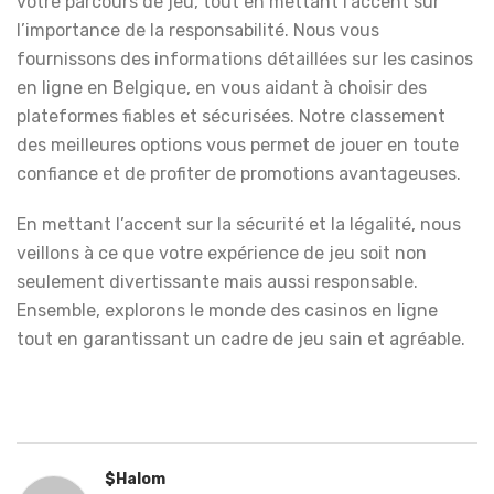
votre parcours de jeu, tout en mettant l’accent sur
l’importance de la responsabilité. Nous vous
fournissons des informations détaillées sur les casinos
en ligne en Belgique, en vous aidant à choisir des
plateformes fiables et sécurisées. Notre classement
des meilleures options vous permet de jouer en toute
confiance et de profiter de promotions avantageuses.
En mettant l’accent sur la sécurité et la légalité, nous
veillons à ce que votre expérience de jeu soit non
seulement divertissante mais aussi responsable.
Ensemble, explorons le monde des casinos en ligne
tout en garantissant un cadre de jeu sain et agréable.
$Halom