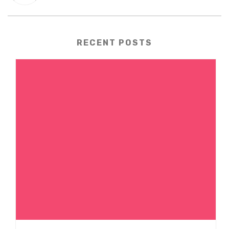
RECENT POSTS