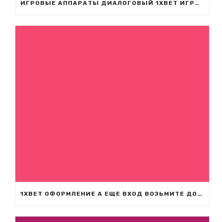
ИГРОВЫЕ АППАРАТЫ ДИАЛОГОВЫЙ 1XBET ИГРАТЬ ДИАЛОГОВЫЙ ВО ИГРОВЫЕ АППАРАТЫ С БОНУСОМ СЛОТЫ UA 1XBET.COM
1XBET ОФОРМЛЕНИЕ А ЕЩЕ ВХОД ВОЗЬМИТЕ ДОЛЖНОСТНОЙ САЙТ 1ХБЕТ В ОБЛАСТИ НОМЕРУ МОБИЛЬНИКА В ОДНИХ ВОЗГЛАС