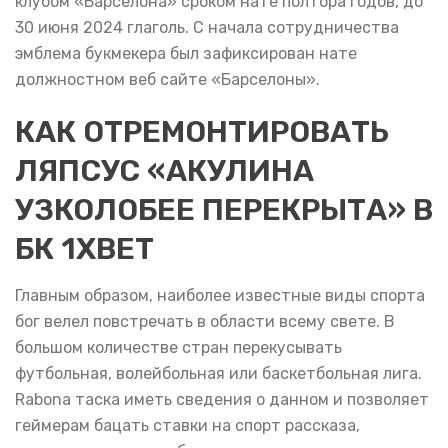
клубом «Барселона» сроком нате полтора годов, до
30 июня 2024 глаголь. С начала сотрудничества
эмблема букмекера был зафиксирован нате
должностном веб сайте «Барселоны».
КАК ОТРЕМОНТИРОВАТЬ
ЛЯПСУС «АКУЛИНА
УЗКОЛОБЕЕ ПЕРЕКРЫТА» В
БК 1XBET
Главным образом, наиболее известные виды спорта
бог велел повстречать в области всему свете. В
большом количестве стран перекусывать
футбольная, волейбольная или баскетбольная лига.
Rabona таска иметь сведения о данном и позволяет
геймерам бацать ставки на спорт рассказа,