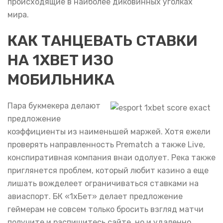
происходящие в наиболее диковинных уголках
мира.
КАК ТАНЦЕВАТЬ СТАВКИ
НА 1XBET ИЗО
МОБИЛЬНИКА
Пара букмекера делают
предложение
коэффициенты из наименьшей маржей. Хотя ежели
проверять направленность Prematch а также Live,
конспиративная компания внаи одолует. Река также
приглянется проблем, который любит казино а еще
лишать вожделеет ограничиваться ставками на
авиаспорт. БК «1xБет» делает предложение
геймерам не совсем только бросить взгляд матчи
получите и распишитесь сайте, но и удаленно