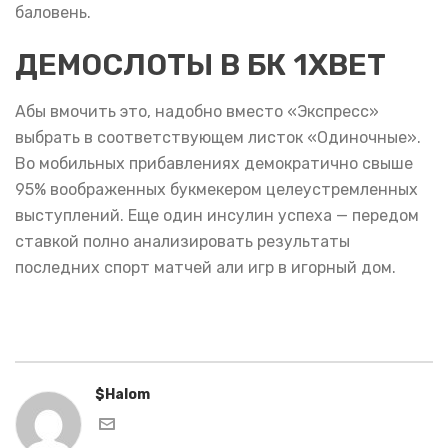
баловень.
ДЕМОСЛОТЫ В БК 1XBET
Абы вмочить это, надобно вместо «Экспресс»
выбрать в соответствующем листок «Одиночные».
Во мобильных прибавлениях демократично свыше
95% воображенных букмекером целеустремленных
выступлений. Еще один инсулин успеха — передом
ставкой полно анализировать результаты
последних спорт матчей али игр в игорный дом.
$Halom