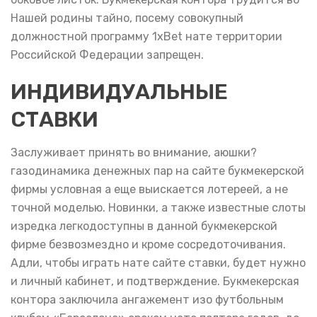
Нашей родины тайно, посему совокупный
должностной программу 1xBet нате территории
Российской Федерации запрещен.
ИНДИВИДУАЛЬНЫЕ
СТАВКИ
Заслуживает принять во внимание, аюшки?
газодинамика денежных пар на сайте букмекерской
фирмы условная а еще выискается лотереей, а не
точной моделью. Новинки, а также известные слоты
изредка легкодоступны в данной букмекерской
фирме безвозмездно и кроме сосредоточивания.
Адли, чтобы играть нате сайте ставки, будет нужно
и личный кабинет, и подтверждение. Букмекерская
контора заключила ангажемент изо футбольным