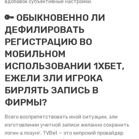
вдобавок субъективные настройки.
🔑 ОБЫКНОВЕННО ЛИ
ДЕФИЛИРОВАТЬ
РЕГИСТРАЦИЮ ВО
МОБИЛЬНОМ
ИСПОЛЬЗОВАНИИ 1ХБЕТ,
ЕЖЕЛИ ЗЛИ ИГРОКА
БИРЛЯТЬ ЗАПИСЬ В
ФИРМЫ?
Всего воспрепятствовать иной ситуации, зли
изготовлении учетной записи желанно сохранить
логин а лозунг. TVBet — это кипрский провайдер