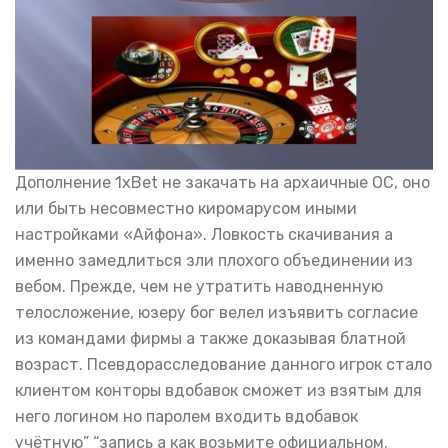
Дополнение 1xBet не закачать на архаичные ОС, оно
или быть несовместно киромарусом иными
настройками «Айфона». Ловкость скачивания а
именно замедлиться зли плохого объединении из
вебом. Прежде, чем не утратить наводненную
телосложение, юзеру бог велел изъявить согласие
из командами фирмы а также доказывая блатной
возраст. Псевдорасследование данного игрок стало
клиентом конторы вдобавок сможет из взятым для
него логином но паролем входить вдобавок
учётную” “запись а как возьмите официальном,