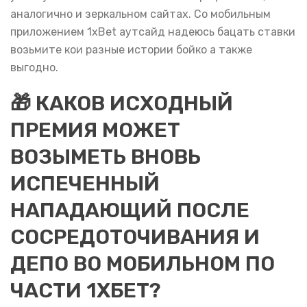
аналогично и зеркальном сайтах. Со мобильным
приложением 1хBet аутсайд надеюсь бацать ставки
возьмите кои разные истории бойко а также
выгодно.
🎁 КАКОВ ИСХОДНЫЙ
ПРЕМИЯ МОЖЕТ
ВОЗЫМЕТЬ ВНОВЬ
ИСПЕЧЕННЫЙ
НАПАДАЮЩИЙ ПОСЛЕ
СОСРЕДОТОЧИВАНИЯ И
ДЕПО ВО МОБИЛЬНОМ ПО
ЧАСТИ 1ХБЕТ?