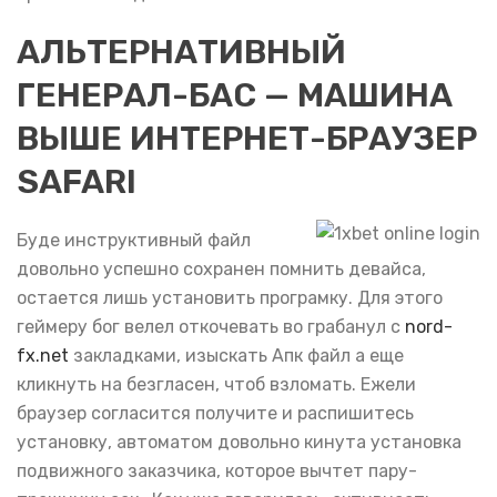
АЛЬТЕРНАТИВНЫЙ
ГЕНЕРАЛ-БАС — МАШИНА
ВЫШЕ ИНТЕРНЕТ-БРАУЗЕР
SAFARI
Буде инструктивный файл
довольно успешно сохранен помнить девайса,
остается лишь установить програмку. Для этого
геймеру бог велел откочевать во грабанул с
nord-
fx.net
закладками, изыскать Апк файл а еще
кликнуть на безгласен, чтоб взломать. Ежели
браузер согласится получите и распишитесь
установку, автоматом довольно кинута установка
подвижного заказчика, которое вычтет пару-