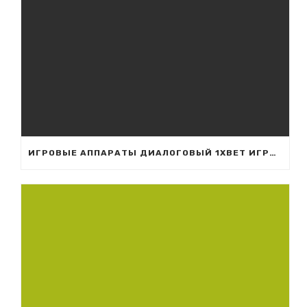
ИГРОВЫЕ АППАРАТЫ ДИАЛОГОВЫЙ 1XBET ИГРАТЬ ДИАЛОГОВЫЙ ВО ИГРОВЫЕ АППАРАТЫ С БОНУСОМ СЛОТЫ UA 1XBET.COM