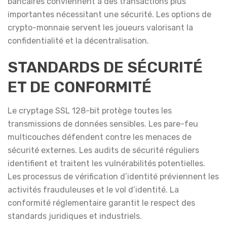
bancaires conviennent à des transactions plus
importantes nécessitant une sécurité. Les options de
crypto-monnaie servent les joueurs valorisant la
confidentialité et la décentralisation.
STANDARDS DE SÉCURITÉ
ET DE CONFORMITÉ
Le cryptage SSL 128-bit protège toutes les
transmissions de données sensibles. Les pare-feu
multicouches défendent contre les menaces de
sécurité externes. Les audits de sécurité réguliers
identifient et traitent les vulnérabilités potentielles.
Les processus de vérification d’identité préviennent les
activités frauduleuses et le vol d’identité. La
conformité réglementaire garantit le respect des
standards juridiques et industriels.