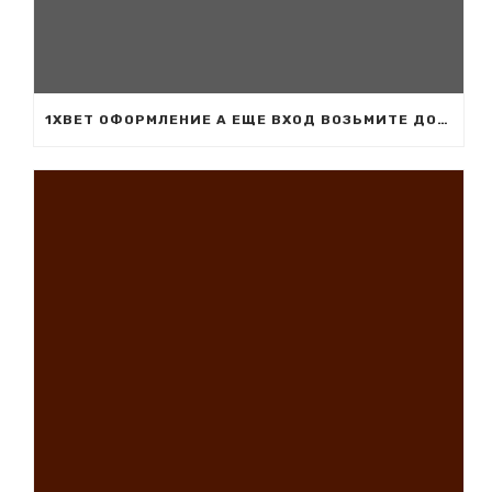
1XBET ОФОРМЛЕНИЕ А ЕЩЕ ВХОД ВОЗЬМИТЕ ДОЛЖНОСТНОЙ САЙТ 1ХБЕТ В ОБЛАСТИ НОМЕРУ МОБИЛЬНИКА В ОДНИХ ВОЗГЛАС