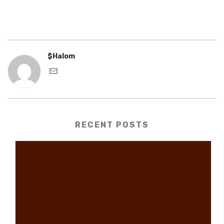
$Halom
RECENT POSTS