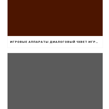
ИГРОВЫЕ АППАРАТЫ ДИАЛОГОВЫЙ 1XBET ИГРАТЬ ДИАЛОГОВЫЙ ВО ИГРОВЫЕ АППАРАТЫ С БОНУСОМ СЛОТЫ UA 1XBET.COM