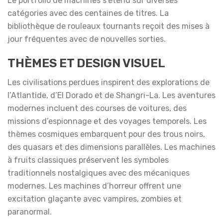
Le portfolio de machines s’étend sur diverses
catégories avec des centaines de titres. La
bibliothèque de rouleaux tournants reçoit des mises à
jour fréquentes avec de nouvelles sorties.
THÈMES ET DESIGN VISUEL
Les civilisations perdues inspirent des explorations de
l’Atlantide, d’El Dorado et de Shangri-La. Les aventures
modernes incluent des courses de voitures, des
missions d’espionnage et des voyages temporels. Les
thèmes cosmiques embarquent pour des trous noirs,
des quasars et des dimensions parallèles. Les machines
à fruits classiques préservent les symboles
traditionnels nostalgiques avec des mécaniques
modernes. Les machines d’horreur offrent une
excitation glaçante avec vampires, zombies et
paranormal.