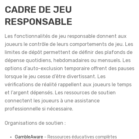
CADRE DE JEU
RESPONSABLE
Les fonctionnalités de jeu responsable donnent aux
joueurs le contrôle de leurs comportements de jeu. Les
limites de dépôt permettent de définir des plafonds de
dépense quotidiens, hebdomadaires ou mensuels. Les
options d’auto-exclusion temporaire offrent des pauses
lorsque le jeu cesse d’être divertissant. Les
vérifications de réalité rappellent aux joueurs le temps
et l’argent dépensés. Les ressources de soutien
connectent les joueurs à une assistance
professionnelle si nécessaire.
Organisations de soutien :
GambleAware
– Ressources éducatives complètes