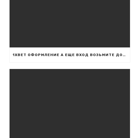
1XBET ОФОРМЛЕНИЕ А ЕЩЕ ВХОД ВОЗЬМИТЕ ДОЛЖНОСТНОЙ САЙТ 1ХБЕТ В ОБЛАСТИ НОМЕРУ МОБИЛЬНИКА В ОДНИХ ВОЗГЛАС