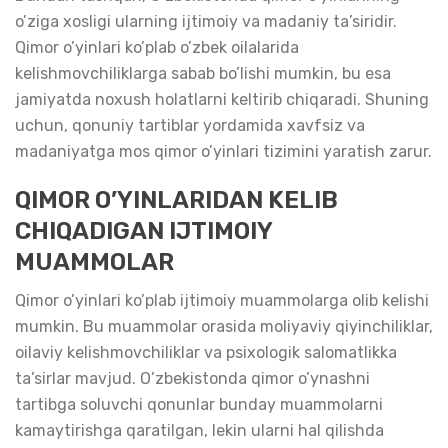
o’ziga xosligi ularning ijtimoiy va madaniy ta’siridir.
Qimor o’yinlari ko’plab o’zbek oilalarida
kelishmovchiliklarga sabab bo’lishi mumkin, bu esa
jamiyatda noxush holatlarni keltirib chiqaradi. Shuning
uchun, qonuniy tartiblar yordamida xavfsiz va
madaniyatga mos qimor o’yinlari tizimini yaratish zarur.
QIMOR O’YINLARIDAN KELIB
CHIQADIGAN IJTIMOIY
MUAMMOLAR
Qimor o’yinlari ko’plab ijtimoiy muammolarga olib kelishi
mumkin. Bu muammolar orasida moliyaviy qiyinchiliklar,
oilaviy kelishmovchiliklar va psixologik salomatlikka
ta’sirlar mavjud. O’zbekistonda qimor o’ynashni
tartibga soluvchi qonunlar bunday muammolarni
kamaytirishga qaratilgan, lekin ularni hal qilishda