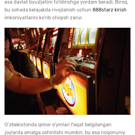
esa davlat byudjetini to’ldirishga yordam beradi. Biroq,
bu sohada kelajakda rivojlanish uchun
888starz kirish
imkoniyatlarini ko’rib chiqish zarur.
O’zbekistonda qimor o’yinlari faqat belgilangan
joylarda amalga oshirilishi mumkin, bu esa noqonuniy