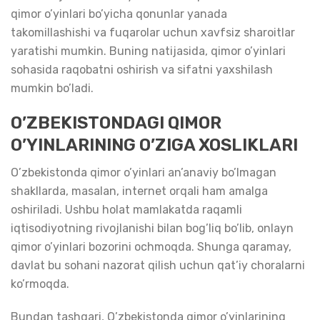
qimor o’yinlari bo’yicha qonunlar yanada
takomillashishi va fuqarolar uchun xavfsiz sharoitlar
yaratishi mumkin. Buning natijasida, qimor o’yinlari
sohasida raqobatni oshirish va sifatni yaxshilash
mumkin bo’ladi.
O’ZBEKISTONDAGI QIMOR
O’YINLARINING O’ZIGA XOSLIKLARI
O’zbekistonda qimor o’yinlari an’anaviy bo’lmagan
shakllarda, masalan, internet orqali ham amalga
oshiriladi. Ushbu holat mamlakatda raqamli
iqtisodiyotning rivojlanishi bilan bog’liq bo’lib, onlayn
qimor o’yinlari bozorini ochmoqda. Shunga qaramay,
davlat bu sohani nazorat qilish uchun qat’iy choralarni
ko’rmoqda.
Bundan tashqari, O’zbekistonda qimor o’yinlarining