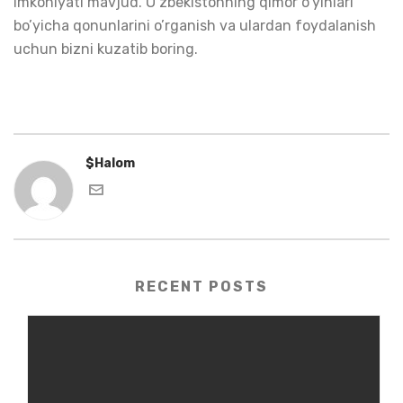
imkoniyati mavjud. O’zbekistonning qimor o’yinlari
bo’yicha qonunlarini o’rganish va ulardan foydalanish
uchun bizni kuzatib boring.
$Halom
RECENT POSTS