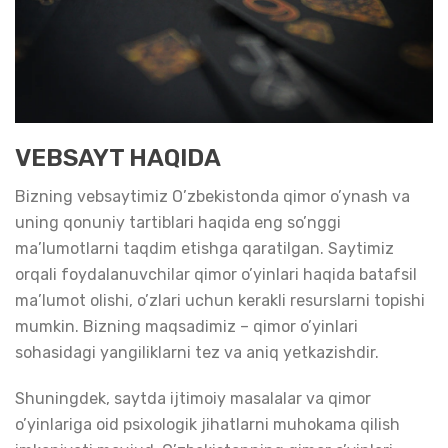
VEBSAYT HAQIDA
Bizning vebsaytimiz O’zbekistonda qimor o’ynash va
uning qonuniy tartiblari haqida eng so’nggi
ma’lumotlarni taqdim etishga qaratilgan. Saytimiz
orqali foydalanuvchilar qimor o’yinlari haqida batafsil
ma’lumot olishi, o’zlari uchun kerakli resurslarni topishi
mumkin. Bizning maqsadimiz – qimor o’yinlari
sohasidagi yangiliklarni tez va aniq yetkazishdir.
Shuningdek, saytda ijtimoiy masalalar va qimor
o’yinlariga oid psixologik jihatlarni muhokama qilish