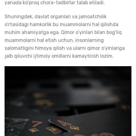
yanada ko’proq chora-tadbirlar talab etiladi.
Shuningdek, davlat organlari va jamoatchilik
o’rtasidagi hamkorlik bu muammolarni hal qilishda
muhim ahamiyatga ega. Qimor o’yinlari bilan bog’liq
muammolarni hal etish uchun, insonlarning
salomatligini himoya qilish va ularni qimor o’yinlariga
jalb qiluvchi ijtimoiy omillarni kamaytirish lozim.