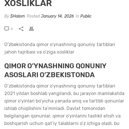
XOSLIKLAR
By
$Halom
Posted
January 14, 2026
In
Public
0
O’zbekistonda qimor o’ynashning qonuniy tartiblari
jahon tajribasi va o’ziga xosliklar
QIMOR O’YNASHNING QONUNIY
ASOSLARI O’ZBEKISTONDA
O’zbekistonda qimor o’ynashning qonuniy tartiblari
2021 yildan boshlab yangilandi, bu jarayon mamlakatda
qimor o’yinlari bo’yicha yanada aniq va tartibli qonunlar
ishlab chiqilishini ta’minladi. Davlat tomonidan
belgilangan qonunlar, qimor o’yinlarini tashkil etish va
boshqarish uchun qat’iy talablarni o’z ichiga oladi, bu