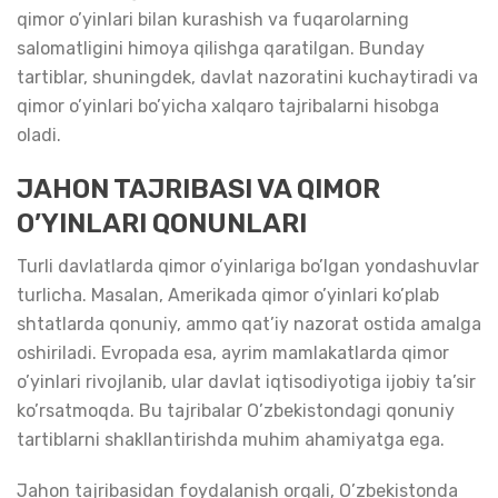
qimor o’yinlari bilan kurashish va fuqarolarning
salomatligini himoya qilishga qaratilgan. Bunday
tartiblar, shuningdek, davlat nazoratini kuchaytiradi va
qimor o’yinlari bo’yicha xalqaro tajribalarni hisobga
oladi.
JAHON TAJRIBASI VA QIMOR
O’YINLARI QONUNLARI
Turli davlatlarda qimor o’yinlariga bo’lgan yondashuvlar
turlicha. Masalan, Amerikada qimor o’yinlari ko’plab
shtatlarda qonuniy, ammo qat’iy nazorat ostida amalga
oshiriladi. Evropada esa, ayrim mamlakatlarda qimor
o’yinlari rivojlanib, ular davlat iqtisodiyotiga ijobiy ta’sir
ko’rsatmoqda. Bu tajribalar O’zbekistondagi qonuniy
tartiblarni shakllantirishda muhim ahamiyatga ega.
Jahon tajribasidan foydalanish orqali, O’zbekistonda