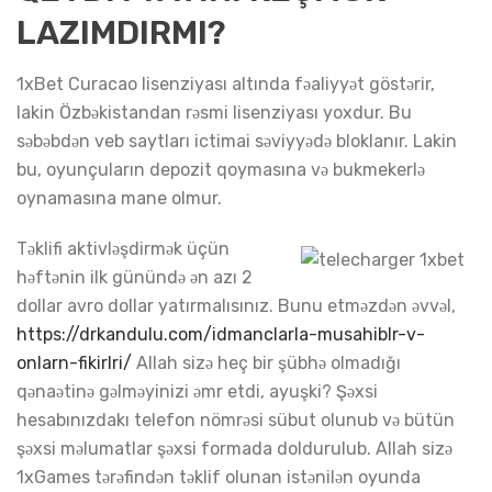
LAZIMDIRMI?
1xBet Curacao lisenziyası altında fəaliyyət göstərir,
lakin Özbəkistandan rəsmi lisenziyası yoxdur. Bu
səbəbdən veb saytları ictimai səviyyədə bloklanır. Lakin
bu, oyunçuların depozit qoymasına və bukmekerlə
oynamasına mane olmur.
Təklifi aktivləşdirmək üçün
həftənin ilk günündə ən azı 2
dollar avro dollar yatırmalısınız. Bunu etməzdən əvvəl,
https://drkandulu.com/idmanclarla-musahiblr-v-
onlarn-fikirlri/
Allah sizə heç bir şübhə olmadığı
qənaətinə gəlməyinizi əmr etdi, ayuşki? Şəxsi
hesabınızdakı telefon nömrəsi sübut olunub və bütün
şəxsi məlumatlar şəxsi formada doldurulub. Allah sizə
1xGames tərəfindən təklif olunan istənilən oyunda