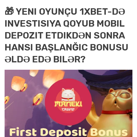
🎁 YENI OYUNÇU 1XBET-DƏ
INVESTISIYA QOYUB MOBIL
DEPOZIT ETDIKDƏN SONRA
HANSI BAŞLANĞIC BONUSU
ƏLDƏ EDƏ BILƏR?