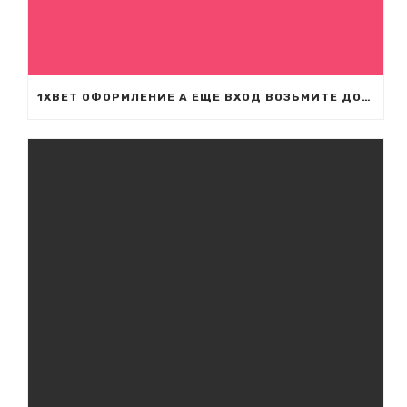
1XBET ОФОРМЛЕНИЕ А ЕЩЕ ВХОД ВОЗЬМИТЕ ДОЛЖНОСТНОЙ САЙТ 1ХБЕТ В ОБЛАСТИ НОМЕРУ МОБИЛЬНИКА В ОДНИХ ВОЗГЛАС