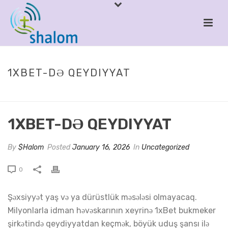
1XBET-DƏ QEYDIYYAT
HOME
/
UNCATEGORIZED
/ 1XBET-DƏ QEYDIYYAT
1XBET-DƏ QEYDIYYAT
By
$Halom
Posted
January 16, 2026
In
Uncategorized
0
Şəxsiyyət yaş və ya dürüstlük məsələsi olmayacaq.
Milyonlarla idman həvəskarının xeyrinə 1xBet bukmeker
şirkətində qeydiyyatdan keçmək, böyük uduş şansı ilə