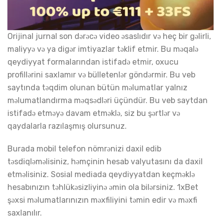
Orijinal jurnal son dərəcə video əsaslıdır və heç bir gəlirli,
maliyyə və ya digər imtiyazlar təklif etmir. Bu məqalə
qeydiyyat formalarından istifadə etmir, oxucu
profillərini saxlamır və bülletenlər göndərmir. Bu veb
saytında təqdim olunan bütün məlumatlar yalnız
məlumatlandırma məqsədləri üçündür. Bu veb saytdan
istifadə etməyə davam etməklə, siz bu şərtlər və
qaydalarla razılaşmış olursunuz.
Burada mobil telefon nömrənizi daxil edib
təsdiqləməlisiniz, həmçinin hesab valyutasını da daxil
etməlisiniz. Sosial mediada qeydiyyatdan keçməklə
hesabınızın təhlükəsizliyinə əmin ola bilərsiniz. 1xBet
şəxsi məlumatlarınızın məxfiliyini təmin edir və məxfi
saxlanılır.