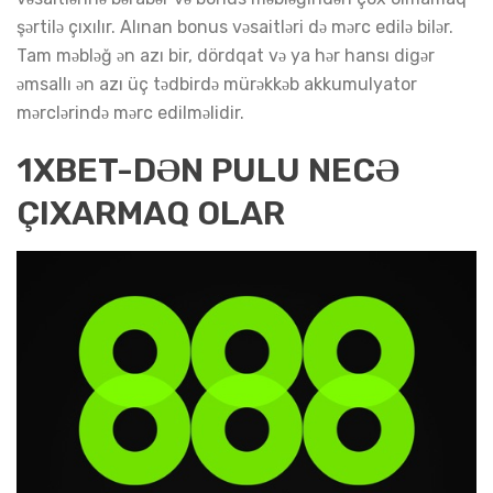
şərtilə çıxılır. Alınan bonus vəsaitləri də mərc edilə bilər.
Tam məbləğ ən azı bir, dördqat və ya hər hansı digər
əmsallı ən azı üç tədbirdə mürəkkəb akkumulyator
mərclərində mərc edilməlidir.
1XBET-DƏN PULU NECƏ
ÇIXARMAQ OLAR