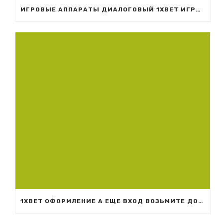
ИГРОВЫЕ АППАРАТЫ ДИАЛОГОВЫЙ 1XBET ИГРАТЬ ДИАЛОГОВЫЙ ВО ИГРОВЫЕ АППАРАТЫ С БОНУСОМ СЛОТЫ UA 1XBET.COM
1XBET ОФОРМЛЕНИЕ А ЕЩЕ ВХОД ВОЗЬМИТЕ ДОЛЖНОСТНОЙ САЙТ 1ХБЕТ В ОБЛАСТИ НОМЕРУ МОБИЛЬНИКА В ОДНИХ ВОЗГЛАС