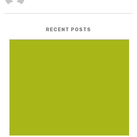
RECENT POSTS