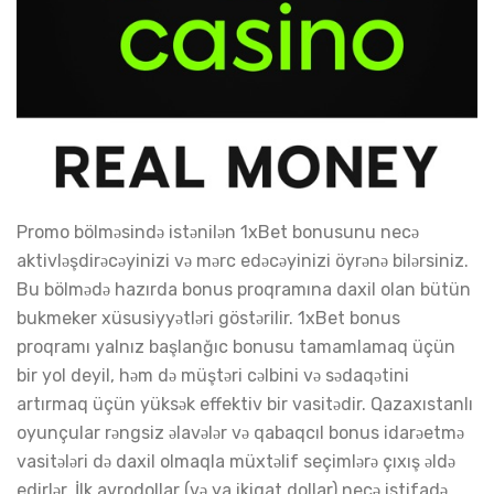
Promo bölməsində istənilən 1xBet bonusunu necə
aktivləşdirəcəyinizi və mərc edəcəyinizi öyrənə bilərsiniz.
Bu bölmədə hazırda bonus proqramına daxil olan bütün
bukmeker xüsusiyyətləri göstərilir. 1xBet bonus
proqramı yalnız başlanğıc bonusu tamamlamaq üçün
bir yol deyil, həm də müştəri cəlbini və sədaqətini
artırmaq üçün yüksək effektiv bir vasitədir. Qazaxıstanlı
oyunçular rəngsiz əlavələr və qabaqcıl bonus idarəetmə
vasitələri də daxil olmaqla müxtəlif seçimlərə çıxış əldə
edirlər. İlk avrodollar (və ya ikiqat dollar) necə istifadə