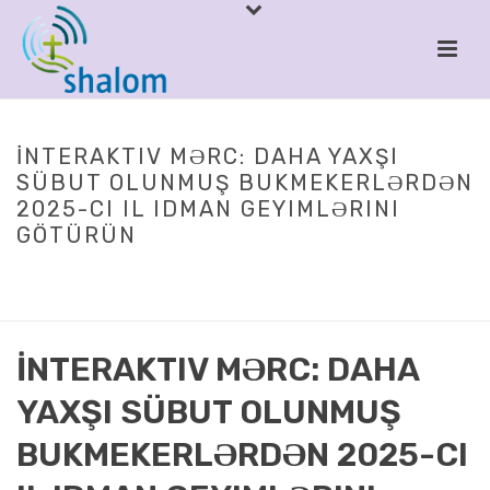
İNTERAKTIV MƏRC: DAHA YAXŞI
SÜBUT OLUNMUŞ BUKMEKERLƏRDƏN
2025-CI IL IDMAN GEYIMLƏRINI
GÖTÜRÜN
HOME
/
UNCATEGORIZED
/ İNTERAKTIV MƏRC: DAHA YAXŞI SÜBUT
OLUNMUŞ BUKMEKERLƏRDƏN 2025-CI IL IDMAN GEYIMLƏRINI
GÖTÜRÜN
İNTERAKTIV MƏRC: DAHA
YAXŞI SÜBUT OLUNMUŞ
BUKMEKERLƏRDƏN 2025-CI