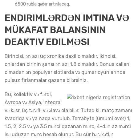
6500 rubla qədər artırılacaq.
ENDIRIMLƏRDƏN IMTINA VƏ
MÜKAFAT BALANSININ
DEAKTIV EDILMƏSI
Birincisi, ən azı üç xronika daxil olmalıdır. İkincisi,
onlardan birinin şansı ən azı 1.8 olmalıdır. Bonus xalları
olmadan ən populyar slotlarda və qumar oyunlarında
pulsuz fırlanmalar qazana bilərsiniz.
Bu, kollektiv və fərdi,
Avropa və Asiya, inteqral
və kəsr, üç tərəfli və əlavə ola bilər. Tutaq ki, matç zamanı
kvadriqa və ya naqa vurulub, Terrabyte (ümumi over) 1,
1.5, 2, 2.5 və ya 3.5 mərci qazanan mərc, 4-dən az mərci
isə uduzan mərc hesab olunur. Bu cür hərəkətlər